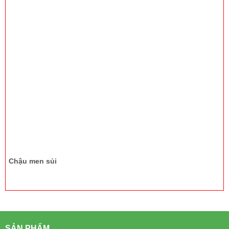
Chậu men sủi
Chuối rẻ quạt
SẢN PHẨM