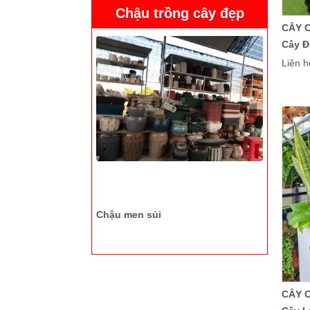
Chậu men sủi
Chậu trồng cây đẹp
CÂY 
Cây Đ
Nam 
Liên h
Hoa sim
Chậu men sủi
CÂY 