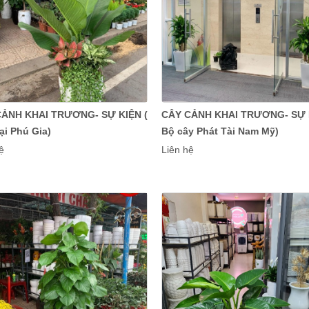
CẢNH KHAI TRƯƠNG- SỰ KIỆN (
CÂY CẢNH KHAI TRƯƠNG- SỰ K
ại Phú Gia)
Bộ cây Phát Tài Nam Mỹ)
ệ
Liên hệ