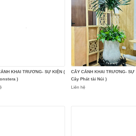
CẢNH KHAI TRƯƠNG- SỰ KIỆN (
CÂY CẢNH KHAI TRƯƠNG- SỰ K
onstera )
Cây Phát tài Núi )
ệ
Liên hệ