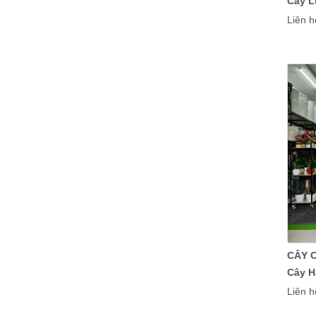
Cây L
Liên h
Cây vối
Chậu men sủi
Tường vi hoa đỏ
CÂY 
Cây H
Liên h