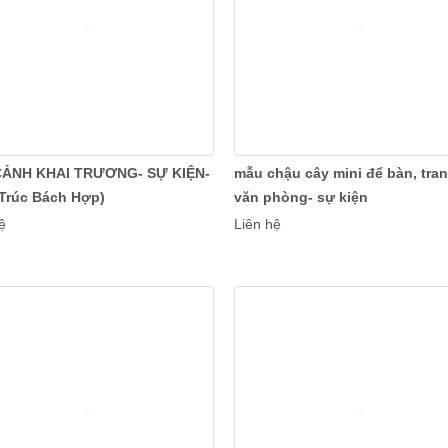
CẢNH KHAI TRƯƠNG- SỰ KIỆN-
mẫu chậu cây mini để bàn, trang
 Trúc Bách Hợp)
văn phòng- sự kiện
ệ
Liên hệ