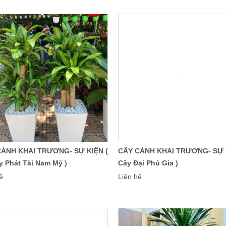
CẢNH KHAI TRƯƠNG- SỰ KIỆN (
CÂY CẢNH KHAI TRƯƠNG- SỰ K
y Phát Tài Nam Mỹ )
Cây Đại Phú Gia )
ệ
Liên hệ