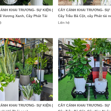
CẢNH KHAI TRƯƠNG- SỰ KIỆN (
CÂY CẢNH KHAI TRƯƠNG- SỰ K
ế Vương Xanh, Cây Phát Tài
Cây Trầu Bà Cột, cây Phát tài nú
Mỹ)
ệ
Liên hệ
CẢNH KHAI TRƯƠNG- SỰ KIỆN (
CÂY CẢNH KHAI TRƯƠNG- SỰ K