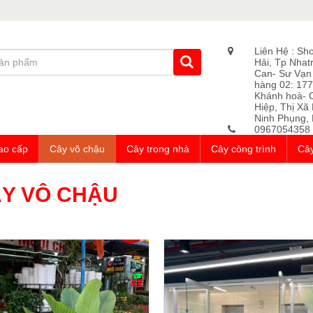
Liên Hệ : Sh
Hải, Tp Nhat
Can- Sư Vạn
hàng 02: 177
Khánh hoà- 
Hiệp, Thị Xã
Ninh Phụng, 
0967054358
ao cấp
Cây vô chậu
Cây trong nhà
Cây công trình
Cây
Y VÔ CHẬU