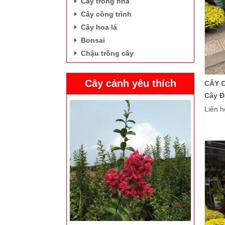
Cây trong nhà
Cây công trình
Cây hoa lá
Bonsai
Chậu trồng cây
Tường vi hoa đỏ
Cây cảnh yêu thích
CÂY 
Cây Đ
Liên h
Chậu men sủi