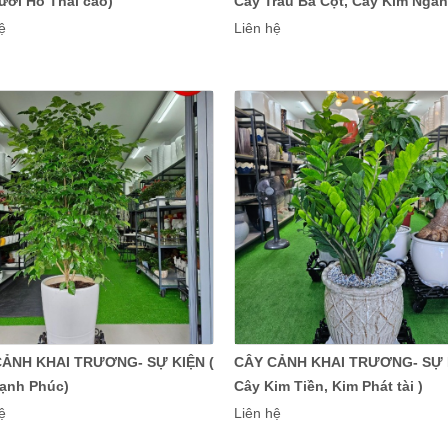
ưỡi Hổ Thái cao)
Cây Trầu Bà Cột, Cây Kim Ngân
bím 2)
ệ
Liên hệ
CẢNH KHAI TRƯƠNG- SỰ KIỆN (
CÂY CẢNH KHAI TRƯƠNG- SỰ K
ạnh Phúc)
Cây Kim Tiền, Kim Phát tài )
ệ
Liên hệ