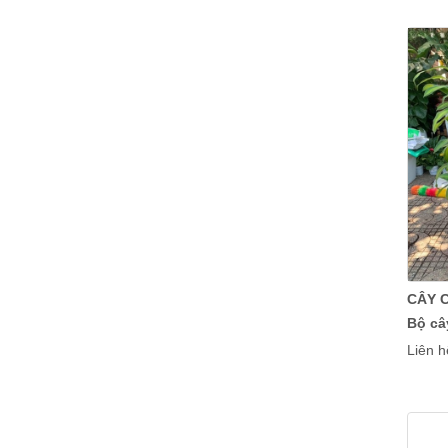
Chậu men sủi
Chuối rẻ quạt
CÂY 
Bộ câ
Chậu men sủi
Liên h