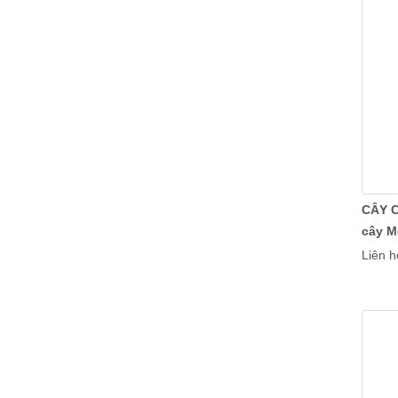
Cây lá môn cao cấp vô chậu đẹp
Chậu men sủi
CÂY 
cây M
Liên h