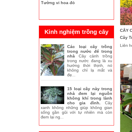
Chuối rẻ quạt
CÂY 
Kinh nghiệm trồng cây
Cây T
Chậu men sủi
Liên h
Các loại cây trồng
trong nước để trong
nhà
Cây cảnh trồng
trong nước đang là xu
hướng thời thịnh, nó
không chỉ lạ mắt và
đẹ...
15 loại cây này trong
Cây lá môn cao cấp vô chậu đẹp
nhà đem lại nguồn
không khí trong lành
cho gia đình.
Cây
xanh không những giúp không gian
sống gần gũi với tự nhiên mà còn
đem lại ng...