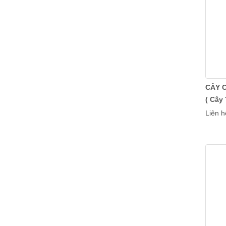
Chậu men sủi
CÂY 
( Cây
Liên h