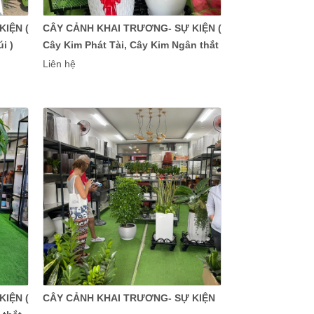
IỆN (
CÂY CẢNH KHAI TRƯƠNG- SỰ KIỆN (
i )
Cây Kim Phát Tài, Cây Kim Ngân thắt
bím 2)
Liên hệ
IỆN (
CÂY CẢNH KHAI TRƯƠNG- SỰ KIỆN