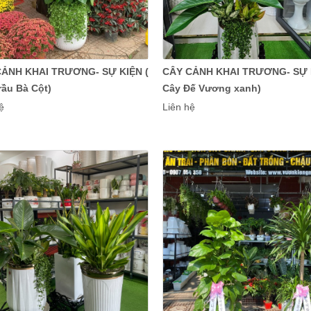
CẢNH KHAI TRƯƠNG- SỰ KIỆN (
CÂY CẢNH KHAI TRƯƠNG- SỰ K
rầu Bà Cột)
Cây Đế Vương xanh)
ệ
Liên hệ