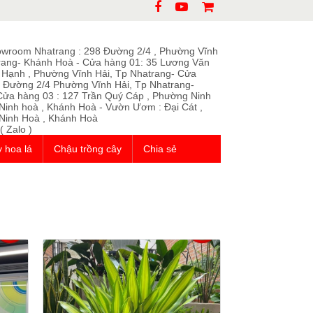
owroom Nhatrang : 298 Đường 2/4 , Phường Vĩnh
rang- Khánh Hoà - Cửa hàng 01: 35 Lương Văn
 Hạnh , Phường Vĩnh Hải, Tp Nhatrang- Cửa
 Đường 2/4 Phường Vĩnh Hải, Tp Nhatrang-
Cửa hàng 03 : 127 Trần Quý Cáp , Phường Ninh
 Ninh hoà , Khánh Hoà - Vườn Ươm : Đại Cát ,
Ninh Hoà , Khánh Hoà
( Zalo )
 hoa lá
Chậu trồng cây
Chia sẻ